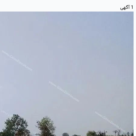
1
آگهی