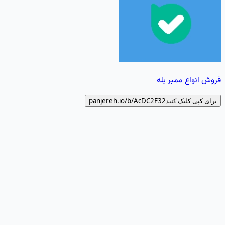
فروش انواع ممبر بله
برای کپی کلیک کنید
AcDC2F32
panjereh.io/b/