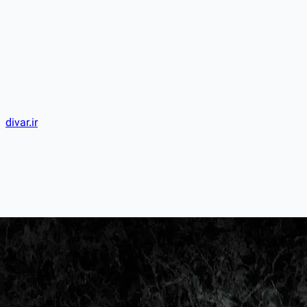
divar.ir