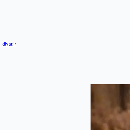
divar.ir