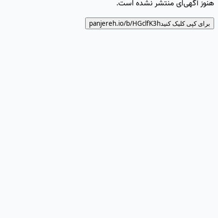
هنوز آگهی‌ای منتشر نشده است.
برای کپی کلیک کنید
HGclfK3h
panjereh.io/b/