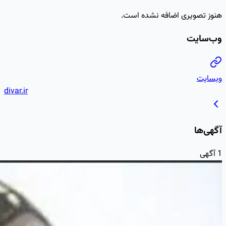
divar.ir