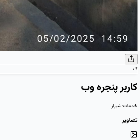
ک
کاربر پنجره وب
خدمات
·
شیراز
تصاویر