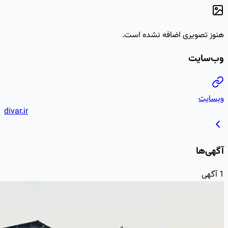
divar.ir