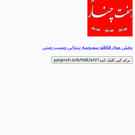
پخش مواد فلافلو سمبوسه پیتزایی وسیب زمینی
برای کپی کلیک کنید
hN82etV1
panjereh.io/b/