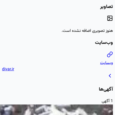
divar.ir