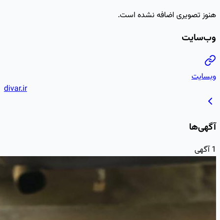
divar.ir