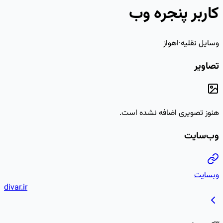
divar.ir