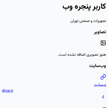
divar.ir