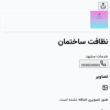
نظافت ساختمان
خدمات
·
مشهد
09380349091
تصاویر
هنوز تصویری اضافه نشده است.