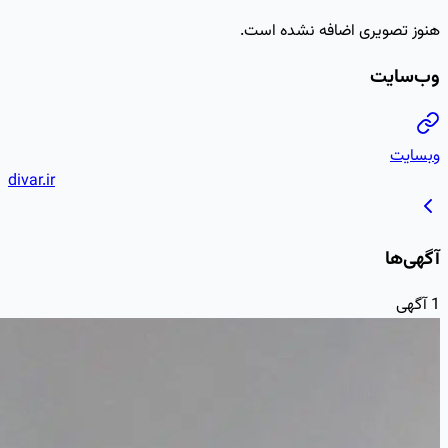
divar.ir