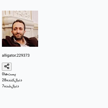
alligator.229373
پست‌ها
0
دنبال‌کننده
28
دنبال‌شده
7