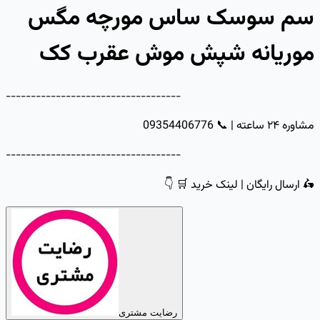
سم سوسک ساس مورچه مگس
موریانه شپش موش عقرب کک
-----------------------------------
مشاوره ۲۴ ساعته | 📞 09354406776
-----------------------------------
🛵 ارسال رایگان | لینک خرید 🛒 👇
رضایت مشتری