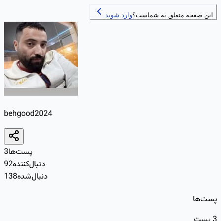
این صفحه متعلق به شماست؟
وارد شوید
behgood2024
پست‌ها
3
دنبال‌کننده
92
دنبال‌شده
138
پست‌ها
3
پست