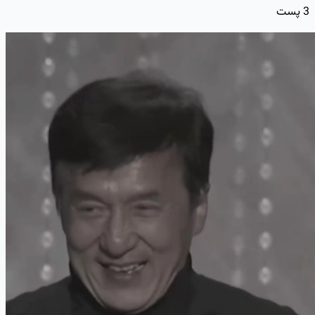
3
پست