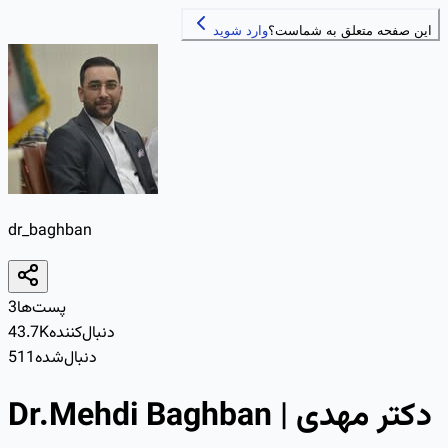
این صفحه متعلق به شماست؟
وارد شوید
dr_baghban
پست‌ها
3
دنبال‌کننده
43.7K
دنبال‌شده
511
Dr.Mehdi Baghban | دکتر مهدی