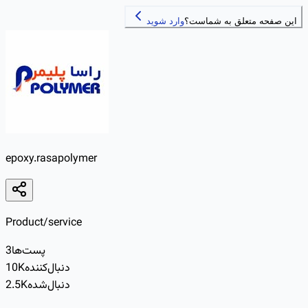
این صفحه متعلق به شماست؟
وارد شوید
epoxy.rasapolymer
Product/service
پست‌ها
3
دنبال‌کننده
10K
دنبال‌شده
2.5K