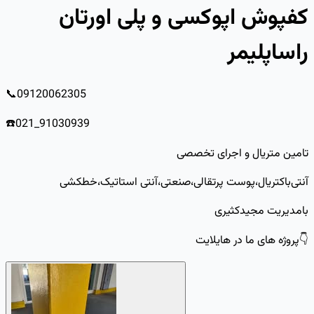
کفپوش اپوکسی و پلی اورتان
راساپلیمر
📞09120062305
☎️021_91030939
تامین متریال و اجرای تخصصی
آنتی‌باکتریال،پوست پرتقالی،صنعتی،آنتی استاتیک،خطکشی
بامدیریت مجیدکثیری
👇پروژه های ما در هایلایت