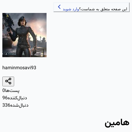
این صفحه متعلق به شماست؟
وارد شوید
haminmosavi93
پست‌ها
0
دنبال‌کننده
96
دنبال‌شده
336
هامین