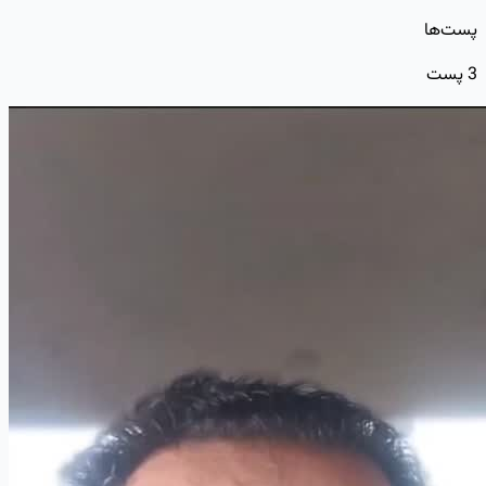
پست‌ها
3
پست