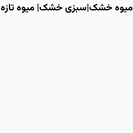
ميوه خشک|سبزی خشک| میوه تازه