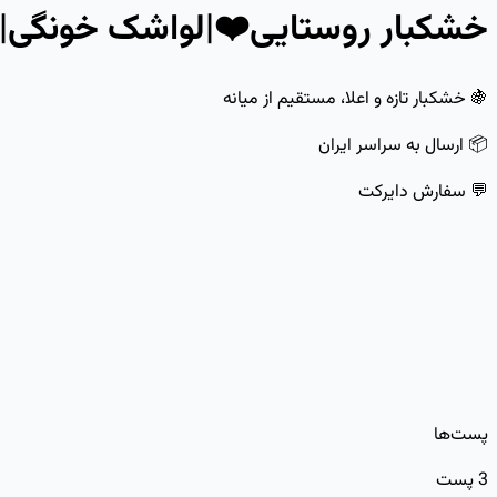
خشکبار روستایی❤️|لواشک خونگی|
🍇 خشکبار تازه و اعلا، مستقیم از میانه
📦 ارسال به سراسر ایران
💬 سفارش دایرکت
پست‌ها
3
پست