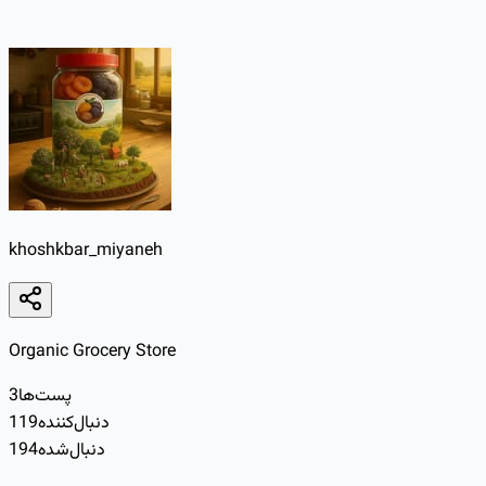
khoshkbar_miyaneh
Organic Grocery Store
پست‌ها
3
دنبال‌کننده
119
دنبال‌شده
194