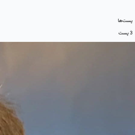
پست‌ها
3
پست