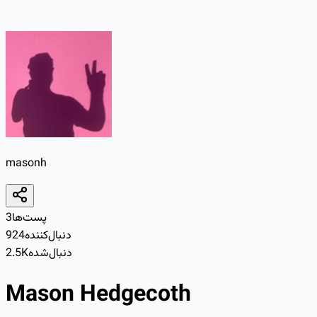
masonh
پست‌ها
3
دنبال‌کننده
924
دنبال‌شده
2.5K
Mason Hedgecoth