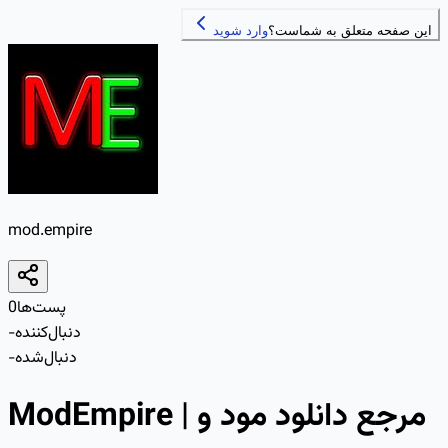
این صفحه متعلق به شماست؟
وارد شوید
mod.empire
پست‌ها
0
دنبال‌کننده
-
دنبال‌شده
-
ModEmpire | مرجع دانلود مود و