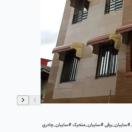
ی #سایبان_برقی #سایبان_متحرک #سایبان_چادری