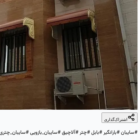
اشتراک‌گذاری
#سایبان #بارانگیر #بابل #چتر #آلاچیق #سایبان_بازویی #سایبان_چتر