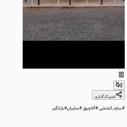
اشتراک‌گذاری
#سازه_کششی #آلاچیق #سایبان#بارانگیر