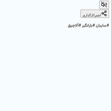
اشتراک‌گذاری
ان #بارانگیر #آلاچیق