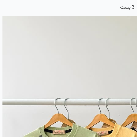
3
پست