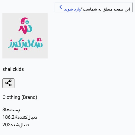
این صفحه متعلق به شماست؟
وارد شوید
shalizkids
Clothing (Brand)
پست‌ها
3
دنبال‌کننده
186.2K
دنبال‌شده
202