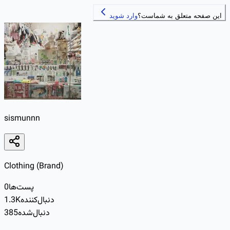
این صفحه متعلق به شماست؟
وارد شوید
sismunnn
Clothing (Brand)
پست‌ها
0
دنبال‌کننده
1.3K
دنبال‌شده
385