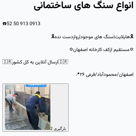
انواع سنگ های ساختمانی
☎️52 50 913 0913
🎗هایلایت|سنگ های موجود|روازدست نده🎗
✡️مستقیم ازکف کارخانه اصفهان✡️
🇮🇷ارسال آنلاین به کل کشور🇮🇷
اصفهان/محمودآباد/فرعی ۲۶📍
بارگیری 2