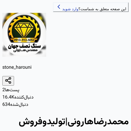
این صفحه متعلق به شماست؟
وارد شوید
stone_harouni
پست‌ها
2
دنبال‌کننده
16.4K
دنبال‌شده
634
محمدرضاهارونی|تولیدو‌فروش