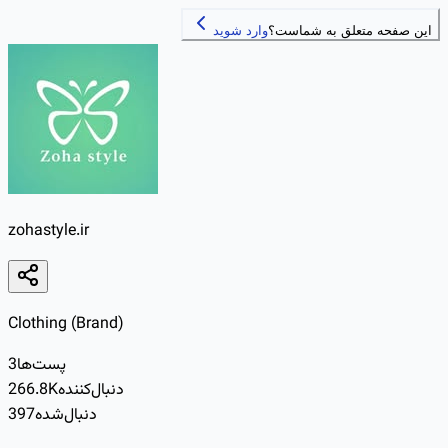
این صفحه متعلق به شماست؟
وارد شوید
zohastyle.ir
Clothing (Brand)
پست‌ها
3
دنبال‌کننده
266.8K
دنبال‌شده
397