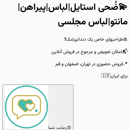
💫ضُحی استایل|لباس|پیراهن|
مانتو|لباس مجلسی
🎀طراحیهای خاص یک دندانپزشک❗️
📬امکان تعویض و مرجوع در فروش آنلاین
📍فروش حضوری در تهران، اصفهان و قم
برای ایران🇮🇷
رضایت شما😍